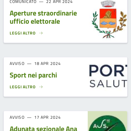
COMUNICATO
22 APR 2024
Aperture straordinarie
ufficio elettorale
LEGGI ALTRO
APERTURE STRAORDINARIE UFFICIO ELETTORALE}
AVVISO
18 APR 2024
Sport nei parchi
LEGGI ALTRO
SPORT NEI PARCHI}
AVVISO
17 APR 2024
Adunata sezionale Ana