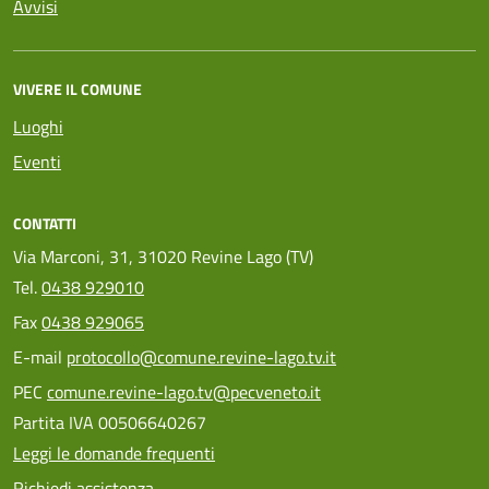
Avvisi
VIVERE IL COMUNE
Luoghi
Eventi
CONTATTI
Via Marconi, 31, 31020 Revine Lago (TV)
Tel.
0438 929010
Fax
0438 929065
E-mail
protocollo@comune.revine-lago.tv.it
PEC
comune.revine-lago.tv@pecveneto.it
Partita IVA 00506640267
Leggi le domande frequenti
Richiedi assistenza