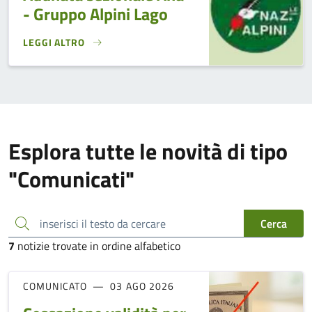
- Gruppo Alpini Lago
LEGGI ALTRO
ADUNATA SEZIONALE ANA - GRUPPO ALPINI LAGO}
Esplora tutte le novità di tipo
"Comunicati"
inserisci il testo da cercare
Cerca
7
notizie trovate in ordine alfabetico
COMUNICATO
03 AGO 2026