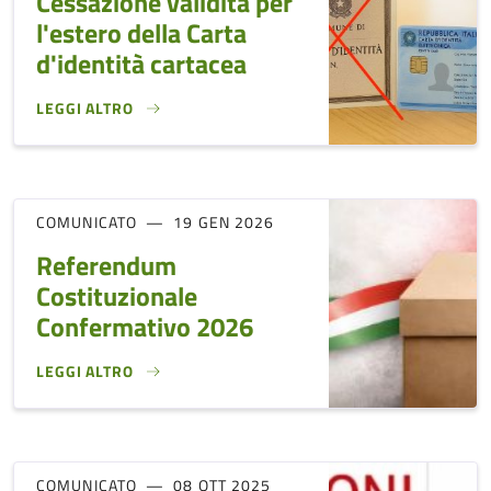
Cessazione validità per
l'estero della Carta
d'identità cartacea
LEGGI ALTRO
CESSAZIONE VALIDITÀ PER L'ESTERO DELLA CARTA D'IDENTI
COMUNICATO
19 GEN 2026
Referendum
Costituzionale
Confermativo 2026
LEGGI ALTRO
REFERENDUM COSTITUZIONALE CONFERMATIVO 2026}
COMUNICATO
08 OTT 2025