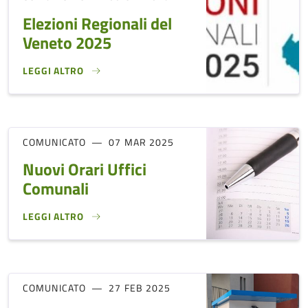
Elezioni Regionali del
Veneto 2025
LEGGI ALTRO
ELEZIONI REGIONALI DEL VENETO 2025}
COMUNICATO
07 MAR 2025
Nuovi Orari Uffici
Comunali
LEGGI ALTRO
NUOVI ORARI UFFICI COMUNALI}
COMUNICATO
27 FEB 2025