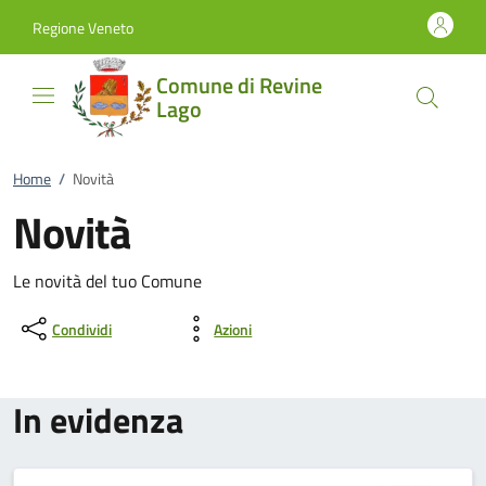
Vai al contenuto
accedi al menu
footer.enter
Regione Veneto
Comune di Revine
Lago
Home
/
Novità
Novità
Le novità del tuo Comune
Condividi
Azioni
In evidenza