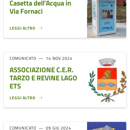
Casetta dell'Acqua in
Via Fornaci
LEGGI ALTRO
CASETTA DELL'ACQUA IN VIA FORNACI}
COMUNICATO
14 NOV 2024
ASSOCIAZIONE C.E.R.
TARZO E REVINE LAGO
ETS
LEGGI ALTRO
ASSOCIAZIONE C.E.R. TARZO E REVINE LAGO ETS}
COMUNICATO
09 GIU 2024