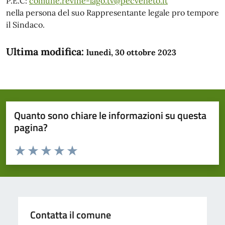
P.E.C:
comune.revine-lago.tv@pecveneto.it
nella persona del suo Rappresentante legale pro tempore
il Sindaco.
Ultima modifica:
lunedì, 30 ottobre 2023
Quanto sono chiare le informazioni su questa
pagina?
Valuta da 1 a 5 stelle la pagina
Domanda
Valuta 1 stelle su 5
Valuta 2 stelle su 5
Valuta 3 stelle su 5
Valuta 4 stelle su 5
Valuta 5 stelle su 5
Contatta il comune