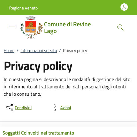
Vai al contenuto
accedi al menu
footer.enter
Regione Veneto
Comune di Revine
Lago
Home
/
Informazioni sul sito
/
Privacy policy
Privacy policy
In questa pagina si descrivono le modalità di gestione del sito
in riferimento al trattamento dei dati personali degli utenti
che lo consultano.
Condividi
Azioni
Soggetti Coinvolti nel trattamento