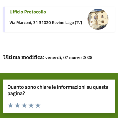
Ufficio Protocollo
Via Marconi, 31 31020 Revine Lago (TV)
Ultima modifica:
venerdì, 07 marzo 2025
Quanto sono chiare le informazioni su questa
pagina?
Valuta da 1 a 5 stelle la pagina
Domanda
Valuta 1 stelle su 5
Valuta 2 stelle su 5
Valuta 3 stelle su 5
Valuta 4 stelle su 5
Valuta 5 stelle su 5