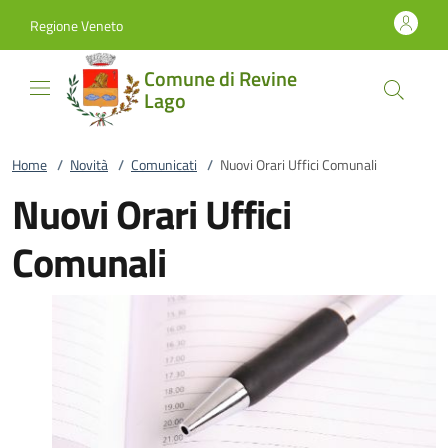
Vai al contenuto
accedi al menu
footer.enter
Regione Veneto
Comune di Revine
Lago
Home
/
Novità
/
Comunicati
/
Nuovi Orari Uffici Comunali
Nuovi Orari Uffici
Comunali