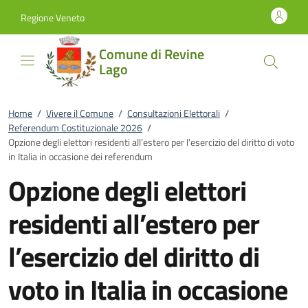
Vai al contenuto
accedi al menu
footer.enter
Regione Veneto
Comune di Revine
Lago
Home
/
Vivere il Comune
/
Consultazioni Elettorali
/
Referendum Costituzionale 2026
/
Opzione degli elettori residenti all’estero per l’esercizio del diritto di voto
in Italia in occasione dei referendum
Opzione degli elettori
residenti all’estero per
l’esercizio del diritto di
voto in Italia in occasione