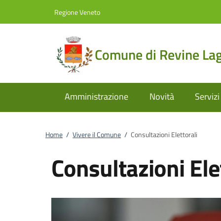
Vai al contenuto
accedi al menu
footer.enter
Regione Veneto
Comune di Revine La
Amministrazione
Novità
Servizi
Home
/
Vivere il Comune
/
Consultazioni Elettorali
Consultazioni Ele