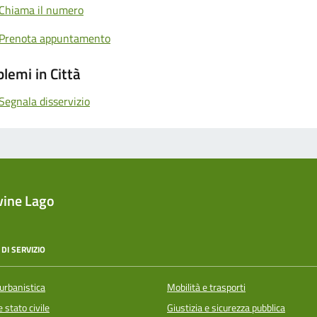
Chiama il numero
Prenota appuntamento
lemi in Città
Segnala disservizio
vine Lago
DI SERVIZIO
urbanistica
Mobilità e trasporti
 stato civile
Giustizia e sicurezza pubblica