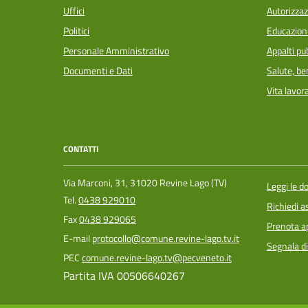
Uffici
Autorizzaz
Politici
Educazion
Personale Amministrativo
Appalti pub
Documenti e Dati
Salute, b
Vita lavor
CONTATTI
Via Marconi, 31, 31020 Revine Lago (TV)
Leggi le 
Tel.
0438 929010
Richiedi a
Fax
0438 929065
Prenota 
E-mail
protocollo@comune.revine-lago.tv.it
Segnala di
PEC
comune.revine-lago.tv@pecveneto.it
Partita IVA 00506640267