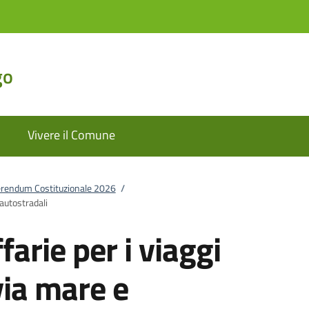
go
Vivere il Comune
rendum Costituzionale 2026
/
 autostradali
farie per i viaggi
 via mare e