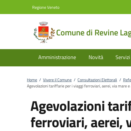
Vai al contenuto
accedi al menu
footer.enter
Regione Veneto
Comune di Revine La
Amministrazione
Novità
Servizi
Home
/
Vivere il Comune
/
Consultazioni Elettorali
/
Refe
Agevolazioni tariffarie per i viaggi ferroviari, aerei, via mare e
Agevolazioni tarif
ferroviari, aerei,