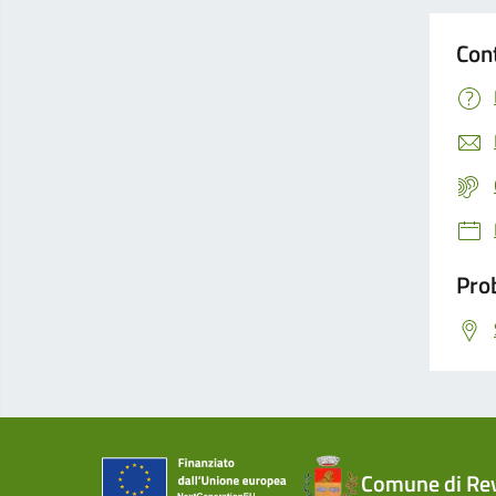
Con
Prob
Comune di Re