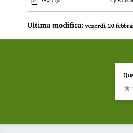
Agevolazi
PDF
1,3M
Ultima modifica:
venerdì, 20 febbra
Qua
Valuta
Dom
Valu