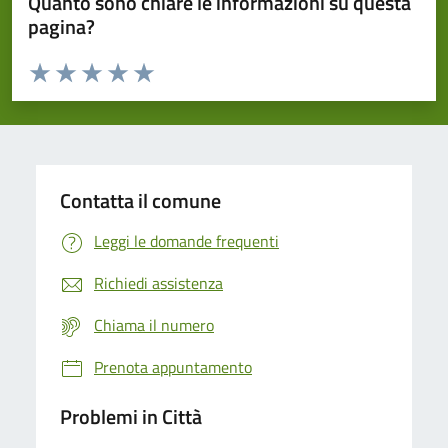
Quanto sono chiare le informazioni su questa
pagina?
Valuta da 1 a 5 stelle la pagina
Domanda
Valuta 1 stelle su 5
Valuta 2 stelle su 5
Valuta 3 stelle su 5
Valuta 4 stelle su 5
Valuta 5 stelle su 5
Contatta il comune
Leggi le domande frequenti
Richiedi assistenza
Chiama il numero
Prenota appuntamento
Problemi in Città