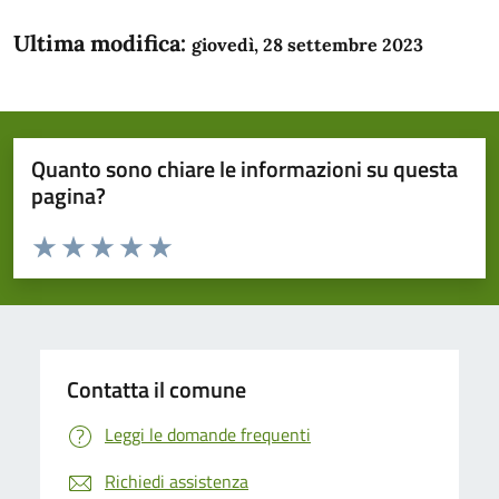
Ultima modifica:
giovedì, 28 settembre 2023
Quanto sono chiare le informazioni su questa
pagina?
Valuta da 1 a 5 stelle la pagina
Domanda
Valuta 1 stelle su 5
Valuta 2 stelle su 5
Valuta 3 stelle su 5
Valuta 4 stelle su 5
Valuta 5 stelle su 5
Contatta il comune
Leggi le domande frequenti
Richiedi assistenza