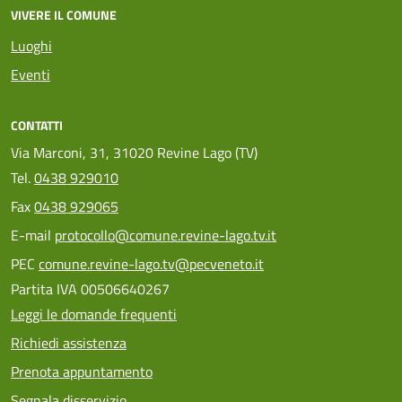
VIVERE IL COMUNE
Luoghi
Eventi
CONTATTI
Via Marconi, 31, 31020 Revine Lago (TV)
Tel.
0438 929010
Fax
0438 929065
E-mail
protocollo@comune.revine-lago.tv.it
PEC
comune.revine-lago.tv@pecveneto.it
Partita IVA 00506640267
Leggi le domande frequenti
Richiedi assistenza
Prenota appuntamento
Segnala disservizio