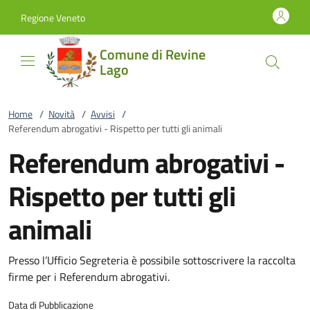
Vai al contenuto
accedi al menu
footer.enter
Regione Veneto
Comune di Revine
Lago
Home
/
Novità
/
Avvisi
/
Referendum abrogativi - Rispetto per tutti gli animali
Referendum abrogativi -
Rispetto per tutti gli
animali
Presso l’Ufficio Segreteria è possibile sottoscrivere la raccolta
firme per i Referendum abrogativi.
Data di Pubblicazione