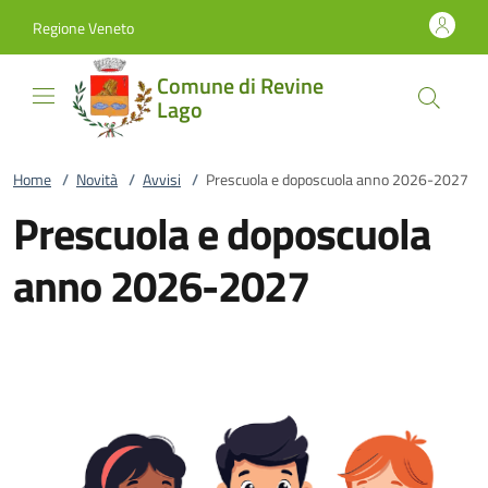
Vai al contenuto
accedi al menu
footer.enter
Regione Veneto
Comune di Revine
Lago
Home
/
Novità
/
Avvisi
/
Prescuola e doposcuola anno 2026-2027
Prescuola e doposcuola
anno 2026-2027