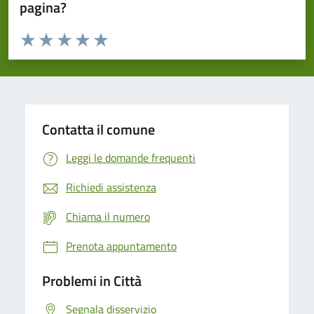
pagina?
Valuta da 1 a 5 stelle la pagina
Domanda
Valuta 1 stelle su 5
Valuta 2 stelle su 5
Valuta 3 stelle su 5
Valuta 4 stelle su 5
Valuta 5 stelle su 5
Contatta il comune
Leggi le domande frequenti
Richiedi assistenza
Chiama il numero
Prenota appuntamento
Problemi in Città
Segnala disservizio