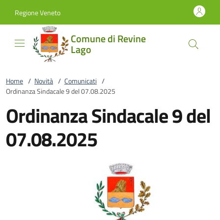
Vai al contenuto
accedi al menu
footer.enter
Regione Veneto
Comune di Revine
Lago
Home
/
Novità
/
Comunicati
/
Ordinanza Sindacale 9 del 07.08.2025
Ordinanza Sindacale 9 del
07.08.2025