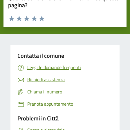
pagina?
Valuta da 1 a 5 stelle la pagina
Domanda
Valuta 1 stelle su 5
Valuta 2 stelle su 5
Valuta 3 stelle su 5
Valuta 4 stelle su 5
Valuta 5 stelle su 5
Contatta il comune
Leggi le domande frequenti
Richiedi assistenza
Chiama il numero
Prenota appuntamento
Problemi in Città