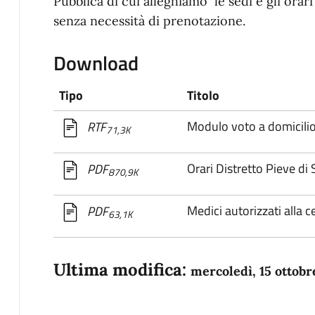
Pubblica di cui alleghiamo le sedi e gli orar
senza necessità di prenotazione.
Download
Tipo
Titolo
Modulo voto a domicili
RTF
71,3K
Orari Distretto Pieve di 
PDF
870,9K
Medici autorizzati alla c
PDF
63,1K
Ultima modifica:
mercoledì, 15 ottobr