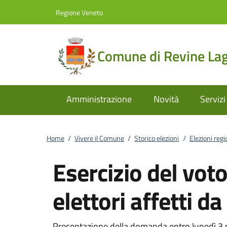
Vai al contenuto
accedi al menu
footer.enter
Regione Veneto
Comune di Revine La
Amministrazione
Novità
Servizi
Home
/
Vivere il Comune
/
Storico elezioni
/
Elezioni reg
Esercizio del voto
elettori affetti d
Presentazione della domanda entro lunedì 3