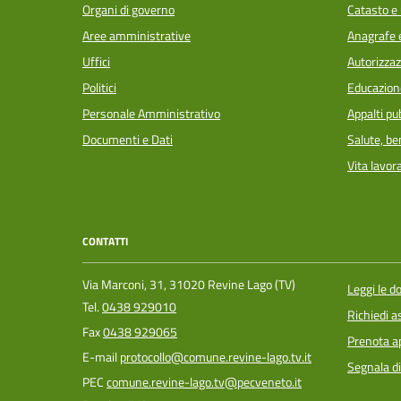
Organi di governo
Catasto e 
Aree amministrative
Anagrafe e
Uffici
Autorizzaz
Politici
Educazion
Personale Amministrativo
Appalti pub
Documenti e Dati
Salute, b
Vita lavor
CONTATTI
Via Marconi, 31, 31020 Revine Lago (TV)
Leggi le 
Tel.
0438 929010
Richiedi a
Fax
0438 929065
Prenota 
E-mail
protocollo@comune.revine-lago.tv.it
Segnala di
PEC
comune.revine-lago.tv@pecveneto.it