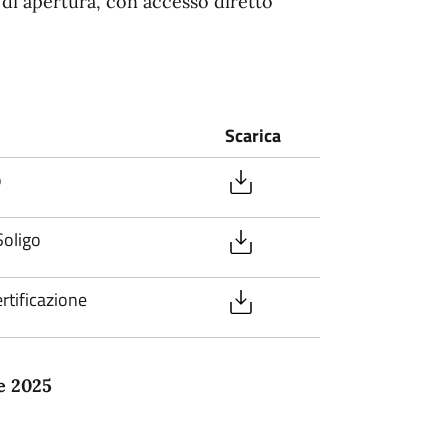
i di apertura, con accesso diretto
Scarica
o
Soligo
ertificazione
e 2025