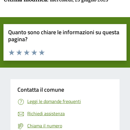
Quanto sono chiare le informazioni su questa
pagina?
Valuta da 1 a 5 stelle la pagina
Domanda
Valuta 1 stelle su 5
Valuta 2 stelle su 5
Valuta 3 stelle su 5
Valuta 4 stelle su 5
Valuta 5 stelle su 5
Contatta il comune
Leggi le domande frequenti
Richiedi assistenza
Chiama il numero