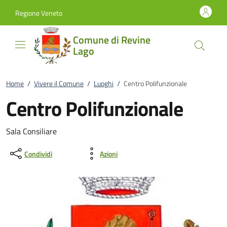
Vai al contenuto
accedi al menu
footer.enter
Regione Veneto
Comune di Revine
Lago
Home
/
Vivere il Comune
/
Luoghi
/
Centro Polifunzionale
Centro Polifunzionale
Sala Consiliare
Condividi
Azioni