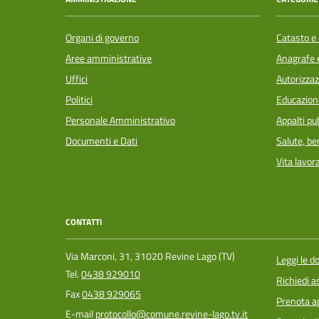
Organi di governo
Catasto e 
Aree amministrative
Anagrafe e
Uffici
Autorizzaz
Politici
Educazion
Personale Amministrativo
Appalti pub
Documenti e Dati
Salute, b
Vita lavor
CONTATTI
Via Marconi, 31, 31020 Revine Lago (TV)
Leggi le 
Tel.
0438 929010
Richiedi a
Fax
0438 929065
Prenota 
E-mail
protocollo@comune.revine-lago.tv.it