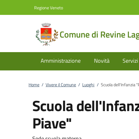
Vai al contenuto
accedi al menu
footer.enter
Regione Veneto
Comune di Revine La
Amministrazione
Novità
Servizi
Home
/
Vivere il Comune
/
Luoghi
/
Scuola dell'Infanzia "
Scuola dell'Infanz
Piave"
Sede scuola materna