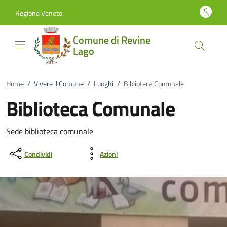
Vai al contenuto
accedi al menu
footer.enter
Regione Veneto
Comune di Revine
Lago
Home
/
Vivere il Comune
/
Luoghi
/
Biblioteca Comunale
Biblioteca Comunale
Sede biblioteca comunale
Condividi
Azioni