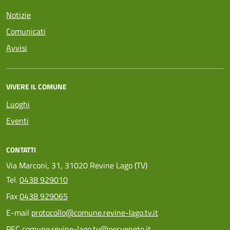
Notizie
Comunicati
Avvisi
VIVERE IL COMUNE
Luoghi
Eventi
CONTATTI
Via Marconi, 31, 31020 Revine Lago (TV)
Tel.
0438 929010
Fax
0438 929065
E-mail
protocollo@comune.revine-lago.tv.it
PEC
comune.revine-lago.tv@pecveneto.it