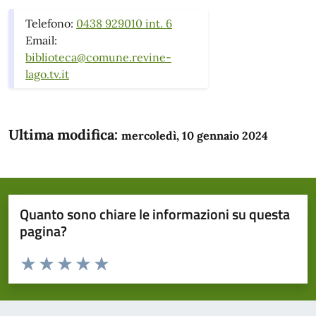
Telefono:
0438 929010 int. 6
Email:
biblioteca@comune.revine-
lago.tv.it
Ultima modifica:
mercoledì, 10 gennaio 2024
Quanto sono chiare le informazioni su questa
pagina?
Valuta da 1 a 5 stelle la pagina
Domanda
Valuta 1 stelle su 5
Valuta 2 stelle su 5
Valuta 3 stelle su 5
Valuta 4 stelle su 5
Valuta 5 stelle su 5