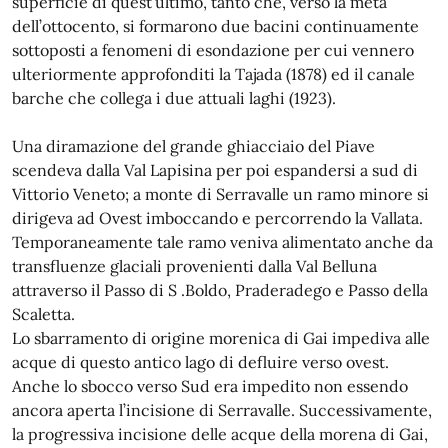
superficie di quest’ultimo, tanto che, verso la metà
dell’ottocento, si formarono due bacini continuamente
sottoposti a fenomeni di esondazione per cui vennero
ulteriormente approfonditi la Tajada (1878) ed il canale
barche che collega i due attuali laghi (1923).
Una diramazione del grande ghiacciaio del Piave
scendeva dalla Val Lapisina per poi espandersi a sud di
Vittorio Veneto; a monte di Serravalle un ramo minore si
dirigeva ad Ovest imboccando e percorrendo la Vallata.
Temporaneamente tale ramo veniva alimentato anche da
transfluenze glaciali provenienti dalla Val Belluna
attraverso il Passo di S .Boldo, Praderadego e Passo della
Scaletta.
Lo sbarramento di origine morenica di Gai impediva alle
acque di questo antico lago di defluire verso ovest.
Anche lo sbocco verso Sud era impedito non essendo
ancora aperta l’incisione di Serravalle. Successivamente,
la progressiva incisione delle acque della morena di Gai,