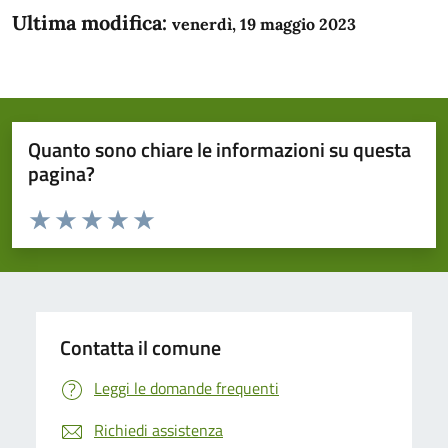
Ultima modifica:
venerdì, 19 maggio 2023
Quanto sono chiare le informazioni su questa
pagina?
Valuta da 1 a 5 stelle la pagina
Domanda
Valuta 1 stelle su 5
Valuta 2 stelle su 5
Valuta 3 stelle su 5
Valuta 4 stelle su 5
Valuta 5 stelle su 5
Contatta il comune
Leggi le domande frequenti
Richiedi assistenza