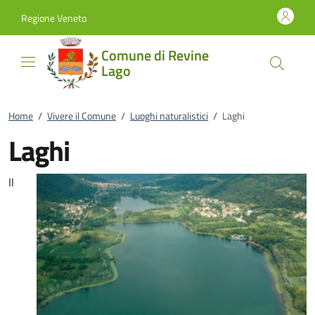
Vai al contenuto
accedi al menu
footer.enter
Regione Veneto
Comune di Revine
Lago
Home
/
Vivere il Comune
/
Luoghi naturalistici
/
Laghi
Laghi
Il