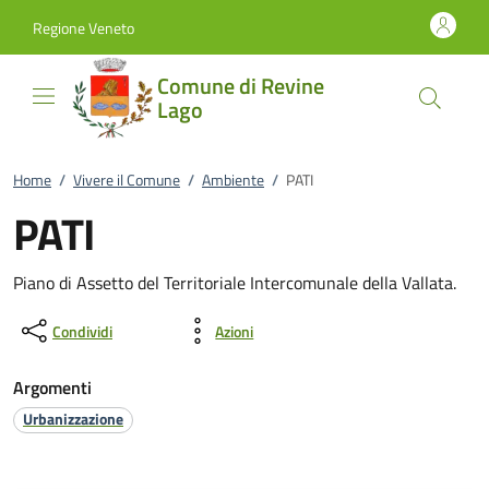
Vai al contenuto
accedi al menu
footer.enter
Regione Veneto
Comune di Revine
Lago
Home
/
Vivere il Comune
/
Ambiente
/
PATI
PATI
Piano di Assetto del Territoriale Intercomunale della Vallata.
Condividi
Azioni
Argomenti
Urbanizzazione