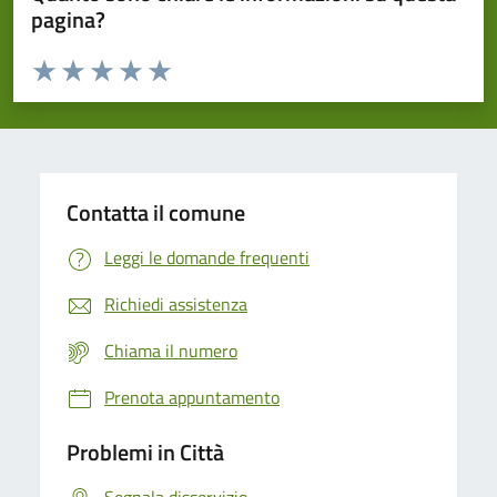
pagina?
Valuta da 1 a 5 stelle la pagina
Domanda
Valuta 1 stelle su 5
Valuta 2 stelle su 5
Valuta 3 stelle su 5
Valuta 4 stelle su 5
Valuta 5 stelle su 5
Contatta il comune
Leggi le domande frequenti
Richiedi assistenza
Chiama il numero
Prenota appuntamento
Problemi in Città
Segnala disservizio