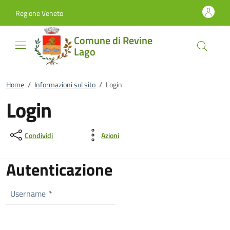
Vai al contenuto
accedi al menu
footer.enter
Regione Veneto
Comune di Revine
Lago
Home
/
Informazioni sul sito
/
Login
Login
Condividi
Azioni
Autenticazione
Username
*