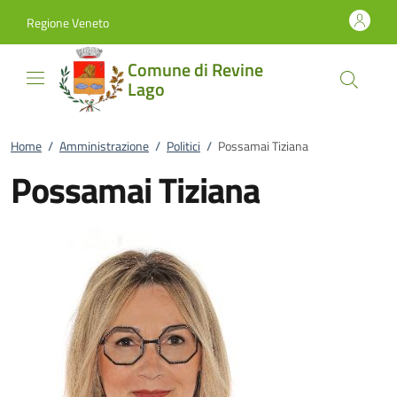
Vai al contenuto
accedi al menu
footer.enter
Regione Veneto
Comune di Revine
Lago
Home
/
Amministrazione
/
Politici
/
Possamai Tiziana
Possamai Tiziana