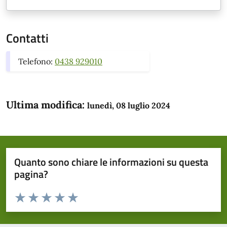
Contatti
Telefono:
0438 929010
Ultima modifica:
lunedì, 08 luglio 2024
Quanto sono chiare le informazioni su questa
pagina?
Valuta da 1 a 5 stelle la pagina
Domanda
Valuta 1 stelle su 5
Valuta 2 stelle su 5
Valuta 3 stelle su 5
Valuta 4 stelle su 5
Valuta 5 stelle su 5