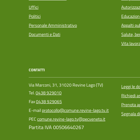
Uffici
Autorizzaz
Politici
Educazion
Personale Amministrativo
Appalti pub
Documenti e Dati
Salute, b
Vita lavor
CONTATTI
Via Marconi, 31, 31020 Revine Lago (TV)
Leggi le 
Tel.
0438 929010
Richiedi a
Fax
0438 929065
Prenota 
E-mail
protocollo@comune.revine-lago.tv.it
Segnala di
PEC
comune.revine-lago.tv@pecveneto.it
Partita IVA 00506640267