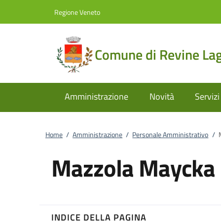
Vai al contenuto
accedi al menu
footer.enter
Regione Veneto
Comune di Revine La
Amministrazione
Novità
Servizi
Home
/
Amministrazione
/
Personale Amministrativo
/
Mazzola Maycka
INDICE DELLA PAGINA