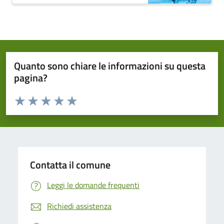
Quanto sono chiare le informazioni su questa
pagina?
Valuta da 1 a 5 stelle la pagina
Domanda
Valuta 1 stelle su 5
Valuta 2 stelle su 5
Valuta 3 stelle su 5
Valuta 4 stelle su 5
Valuta 5 stelle su 5
Contatta il comune
Leggi le domande frequenti
Richiedi assistenza