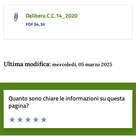
Delibera C.C.14_2020
PDF 94,3K
Ultima modifica:
mercoledì, 05 marzo 2025
Quanto sono chiare le informazioni su questa
pagina?
Valuta da 1 a 5 stelle la pagina
Domanda
Valuta 1 stelle su 5
Valuta 2 stelle su 5
Valuta 3 stelle su 5
Valuta 4 stelle su 5
Valuta 5 stelle su 5