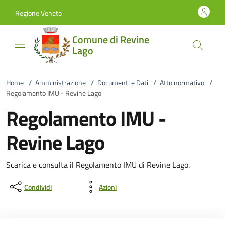
Vai al contenuto
accedi al menu
footer.enter
Regione Veneto
Comune di Revine
Lago
Home
/
Amministrazione
/
Documenti e Dati
/
Atto normativo
/
Regolamento IMU - Revine Lago
Regolamento IMU -
Revine Lago
Scarica e consulta il Regolamento IMU di Revine Lago.
Condividi
Azioni