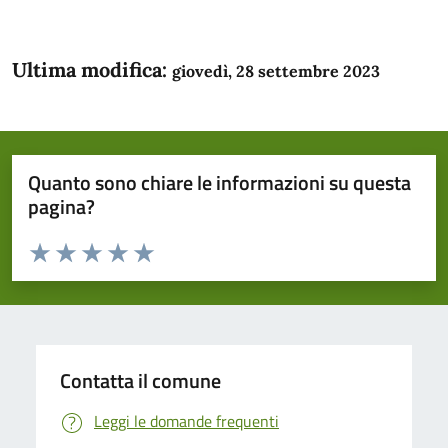
Ultima modifica:
giovedì, 28 settembre 2023
Quanto sono chiare le informazioni su questa
pagina?
Valuta da 1 a 5 stelle la pagina
Domanda
Valuta 1 stelle su 5
Valuta 2 stelle su 5
Valuta 3 stelle su 5
Valuta 4 stelle su 5
Valuta 5 stelle su 5
Contatta il comune
Leggi le domande frequenti