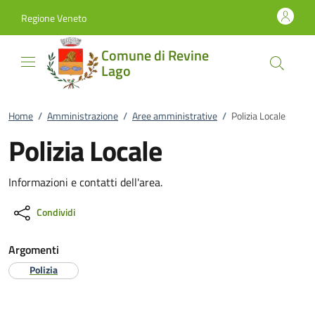
Vai al contenuto
accedi al menu
footer.enter
Regione Veneto
Comune di Revine
Lago
Home
/
Amministrazione
/
Aree amministrative
/
Polizia Locale
Polizia Locale
Informazioni e contatti dell'area.
Condividi
Argomenti
Polizia