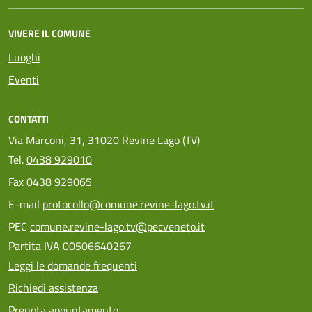
VIVERE IL COMUNE
Luoghi
Eventi
CONTATTI
Via Marconi, 31, 31020 Revine Lago (TV)
Tel.
0438 929010
Fax
0438 929065
E-mail
protocollo@comune.revine-lago.tv.it
PEC
comune.revine-lago.tv@pecveneto.it
Partita IVA 00506640267
Leggi le domande frequenti
Richiedi assistenza
Prenota appuntamento