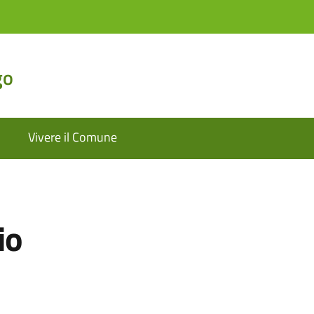
go
Vivere il Comune
io