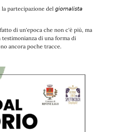
 con la partecipazione del 𝘨𝘪𝘰𝘳𝘯𝘢𝘭𝘪𝘴𝘵𝘢
atto di un'epoca che non c'è più, ma
a testimonianza di una forma di
ono ancora poche tracce.