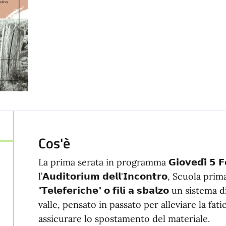
Cos'è
La prima serata in programma 𝗚𝗶𝗼𝘃𝗲𝗱𝗶̀ 𝟱 𝗙
l’𝗔𝘂𝗱𝗶𝘁𝗼𝗿𝗶𝘂𝗺 𝗱𝗲𝗹𝗹'𝗜𝗻𝗰𝗼𝗻𝘁𝗿𝗼, Scuo
"𝗧𝗲𝗹𝗲𝗳𝗲𝗿𝗶𝗰𝗵𝗲" 𝗼 𝗳𝗶𝗹𝗶 𝗮 𝘀𝗯𝗮𝗹𝘇𝗼 un 
valle, pensato in passato per alleviare la fati
assicurare lo spostamento del materiale.