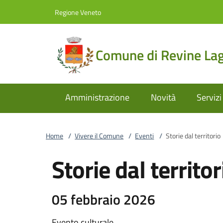
Vai al contenuto
accedi al menu
footer.enter
Regione Veneto
Comune di Revine La
Amministrazione
Novità
Servizi
Home
/
Vivere il Comune
/
Eventi
/
Storie dal territorio
Storie dal territor
05 febbraio 2026
Evento culturale