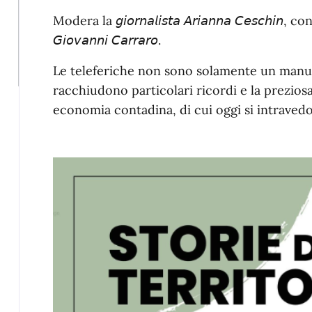
Modera la 𝘨𝘪𝘰𝘳𝘯𝘢𝘭𝘪𝘴𝘵𝘢 𝘈𝘳𝘪𝘢𝘯𝘯𝘢 𝘊𝘦𝘴𝘤𝘩𝘪𝘯,
𝘎𝘪𝘰𝘷𝘢𝘯𝘯𝘪 𝘊𝘢𝘳𝘳𝘢𝘳𝘰.
Le teleferiche non sono solamente un manuf
racchiudono particolari ricordi e la prezios
economia contadina, di cui oggi si intraved