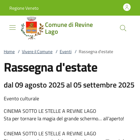
Vai al contenuto
accedi al menu
footer.enter
Regione Veneto
Comune di Revine
Lago
Home
/
Vivere il Comune
/
Eventi
/
Rassegna d'estate
Rassegna d'estate
dal 09 agosto 2025 al 05 settembre 2025
Evento culturale
CINEMA SOTTO LE STELLE A REVINE LAGO
Sta per tornare la magia del grande schermo… all’aperto!
CINEMA SOTTO LE STELLE A REVINE LAGO