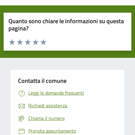
Quanto sono chiare le informazioni su questa
pagina?
Valuta da 1 a 5 stelle la pagina
Domanda
Valuta 1 stelle su 5
Valuta 2 stelle su 5
Valuta 3 stelle su 5
Valuta 4 stelle su 5
Valuta 5 stelle su 5
Contatta il comune
Leggi le domande frequenti
Richiedi assistenza
Chiama il numero
Prenota appuntamento