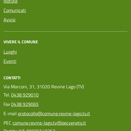
Notizie
Comunicati
Avvisi
VIVERE IL COMUNE
Luoghi
Eventi
CONTATTI
Via Marconi, 31, 31020 Revine Lago (TV)
Tel.
0438 929010
Fax
0438 929065
E-mail
protocollo@comune.revine-lago.tv.it
PEC
comune.revine-lago.tv@pecveneto.it
Partita IVA 00506640267