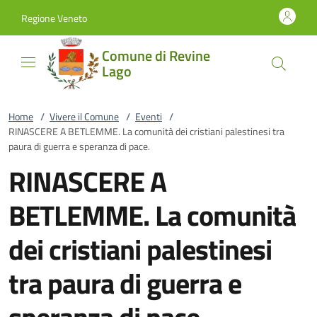
Vai al contenuto
accedi al menu
footer.enter
Regione Veneto
Comune di Revine
Lago
Home
/
Vivere il Comune
/
Eventi
/
RINASCERE A BETLEMME. La comunità dei cristiani palestinesi tra
paura di guerra e speranza di pace.
RINASCERE A
BETLEMME. La comunità
dei cristiani palestinesi
tra paura di guerra e