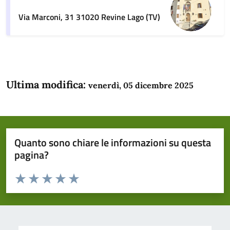
Via Marconi, 31 31020 Revine Lago (TV)
Ultima modifica:
venerdì, 05 dicembre 2025
Quanto sono chiare le informazioni su questa
pagina?
Valuta da 1 a 5 stelle la pagina
Domanda
Valuta 1 stelle su 5
Valuta 2 stelle su 5
Valuta 3 stelle su 5
Valuta 4 stelle su 5
Valuta 5 stelle su 5