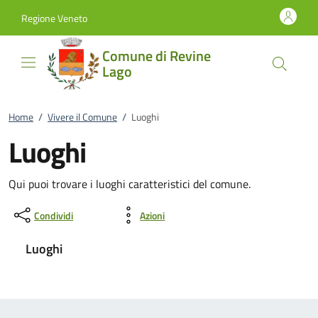
Vai al contenuto
accedi al menu
footer.enter
Regione Veneto
Comune di Revine
Lago
Home
/
Vivere il Comune
/
Luoghi
Luoghi
Qui puoi trovare i luoghi caratteristici del comune.
Condividi
Azioni
Luoghi