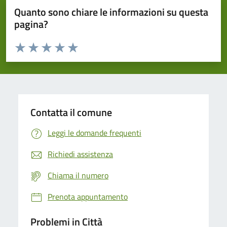
Quanto sono chiare le informazioni su questa
pagina?
Valuta da 1 a 5 stelle la pagina
Domanda
Valuta 1 stelle su 5
Valuta 2 stelle su 5
Valuta 3 stelle su 5
Valuta 4 stelle su 5
Valuta 5 stelle su 5
Contatta il comune
Leggi le domande frequenti
Richiedi assistenza
Chiama il numero
Prenota appuntamento
Problemi in Città