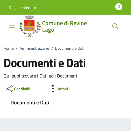
Vai al contenuto
accedi al menu
footer.enter
Regione Veneto
Comune di Revine
Lago
Home
/
Amministrazione
/
Documenti e Dati
Documenti e Dati
Qui puoi trovare i Dati ed i Documenti
Condividi
Azioni
Documenti e Dati